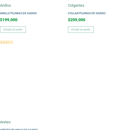
Anillos
Colgantes
ANILLO PLUMAS DE GANSO
COLLAR PLUMAS DE GANSO
$
199,000
$
209,000
Añadir al carrito
Añadir al carrito
Valorado con
5.00
de 5
Aretes
ARETES PLUMAS DE GANSO