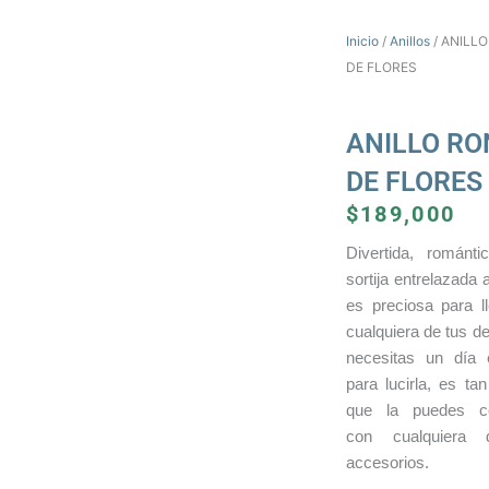
Inicio
/
Anillos
/ ANILL
DE FLORES
ANILLO R
DE FLORES
$
189,000
Divertida, románti
sortija entrelazada 
es preciosa para l
cualquiera de tus d
necesitas un día 
para lucirla, es tan
que la puedes c
con cualquiera 
accesorios.