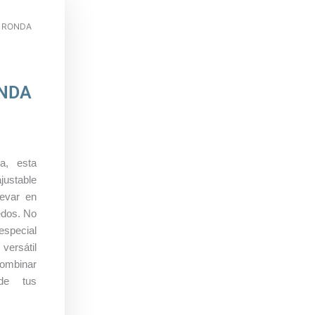
O RONDA
ONDA
ca, esta
ajustable
levar en
edos. No
especial
 versátil
ombinar
de tus