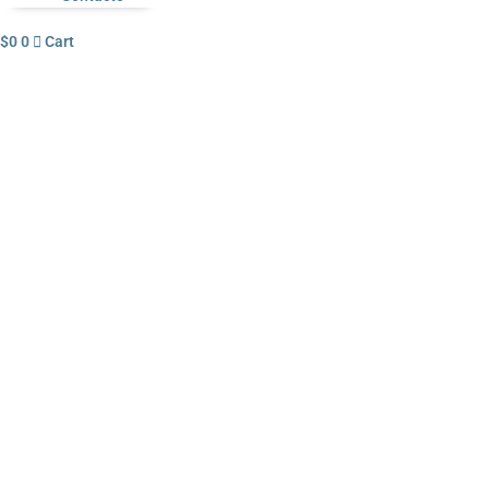
$
0
0
Cart