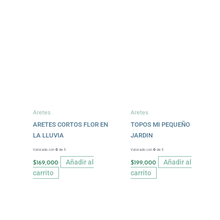
Aretes
Aretes
ARETES CORTOS FLOR EN
TOPOS MI PEQUEÑO
LA LLUVIA
JARDIN
Valorado con
0
de 5
Valorado con
0
de 5
Añadir al
Añadir al
$
169,000
$
199,000
carrito
carrito