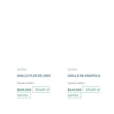
Anillos
Anillos
ANILLO FLOR DE LIRIO
ANILLO DE AMAPOLA
Valorado con
0
de 5
Valorado con
0
de 5
Añadir al
Añadir al
$
209,000
$
249,000
carrito
carrito