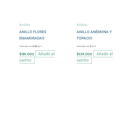
Anillos
Anillos
ANILLO FLORES
ANILLO ANÉMONA Y
ENAMORADAS
TOPACIO
Valorado con
5.00
de 5
Valorado con
0
de 5
Añadir al
Añadir al
$
189,000
$
239,000
carrito
carrito