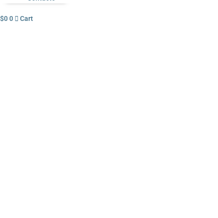
$
0
0
Cart