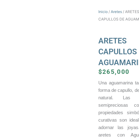
Inicio
/
Aretes
/ ARETE
CAPULLOS DE AGUAM
ARETES
CAPULLOS 
AGUAMARI
$
265,000
Una aguamarina ta
forma de capullo, de
natural. Las p
semipreciosas c
propiedades simbó
curativas son idea
adornar las joyas
aretes con Agua