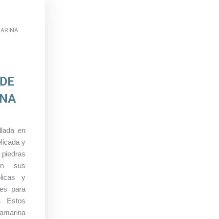
S
ARINA
DE
NA
llada en
licada y
iedras
on sus
licas y
les para
. Estos
marina